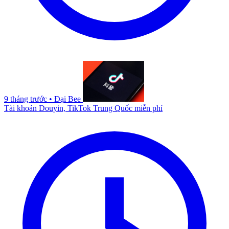
9 tháng trước
•
Đại Bee
Tài khoản Douyin, TikTok Trung Quốc miễn phí