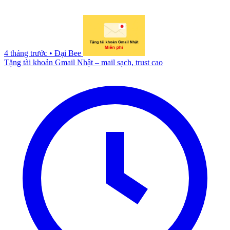
4 tháng trước
•
Đại Bee
Tặng tài khoản Gmail Nhật – mail sạch, trust cao