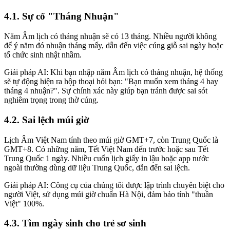
4.1. Sự cố "Tháng Nhuận"
Năm Âm lịch có tháng nhuận sẽ có 13 tháng. Nhiều người không
để ý năm đó nhuận tháng mấy, dẫn đến việc cúng giỗ sai ngày hoặc
tổ chức sinh nhật nhầm.
Giải pháp AI: Khi bạn nhập năm Âm lịch có tháng nhuận, hệ thống
sẽ tự động hiện ra hộp thoại hỏi bạn: "Bạn muốn xem tháng 4 hay
tháng 4 nhuận?". Sự chính xác này giúp bạn tránh được sai sót
nghiêm trọng trong thờ cúng.
4.2. Sai lệch múi giờ
Lịch Âm Việt Nam tính theo múi giờ GMT+7, còn Trung Quốc là
GMT+8. Có những năm, Tết Việt Nam đến trước hoặc sau Tết
Trung Quốc 1 ngày. Nhiều cuốn lịch giấy in lậu hoặc app nước
ngoài thường dùng dữ liệu Trung Quốc, dẫn đến sai lệch.
Giải pháp AI: Công cụ của chúng tôi được lập trình chuyên biệt cho
người Việt, sử dụng múi giờ chuẩn Hà Nội, đảm bảo tính "thuần
Việt" 100%.
4.3. Tìm ngày sinh cho trẻ sơ sinh