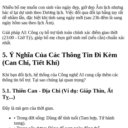
Nhiều bố mẹ muốn con sinh vào ngày đẹp, giờ đẹp Âm lịch nhưng
bác sĩ lại dự sinh theo Dương lịch. Việc đổi qua đổi lại bằng tay rất
dễ nhầm lẫn, đặc biệt khi tính sang ngày mới (sau 23h đêm là sang
ngày hôm sau theo lịch Âm).
Giải pháp AI: Công cụ hỗ trợ tính toán chính xác điểm giao thời
(23:00 - Giờ Tý), giúp bố mẹ chọn giờ sinh mổ (nếu cần) chuẩn xác
nhất.
5. Ý Nghĩa Của Các Thông Tin Đi Kèm
(Can Chi, Tiết Khí)
Khi bạn đổi lịch, hệ thống của Công nghệ AI cung cấp thêm các
thông tin bổ trợ. Tại sao chúng lại quan trọng?
5.1. Thiên Can - Địa Chi (Ví dụ: Giáp Thìn, Ất
Tỵ...)
Đây là mã gen của thời gian.
• Trong đời sống: Dùng để tính tuổi (Tam hợp, Tứ hành
xung).