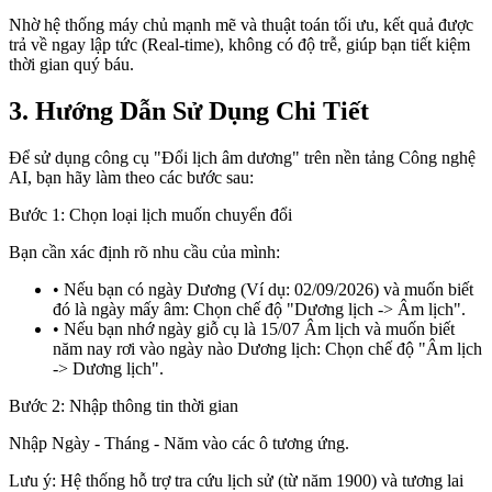
Nhờ hệ thống máy chủ mạnh mẽ và thuật toán tối ưu, kết quả được
trả về ngay lập tức (Real-time), không có độ trễ, giúp bạn tiết kiệm
thời gian quý báu.
3. Hướng Dẫn Sử Dụng Chi Tiết
Để sử dụng công cụ "Đổi lịch âm dương" trên nền tảng Công nghệ
AI, bạn hãy làm theo các bước sau:
Bước 1: Chọn loại lịch muốn chuyển đổi
Bạn cần xác định rõ nhu cầu của mình:
• Nếu bạn có ngày Dương (Ví dụ: 02/09/2026) và muốn biết
đó là ngày mấy âm: Chọn chế độ "Dương lịch -> Âm lịch".
• Nếu bạn nhớ ngày giỗ cụ là 15/07 Âm lịch và muốn biết
năm nay rơi vào ngày nào Dương lịch: Chọn chế độ "Âm lịch
-> Dương lịch".
Bước 2: Nhập thông tin thời gian
Nhập Ngày - Tháng - Năm vào các ô tương ứng.
Lưu ý: Hệ thống hỗ trợ tra cứu lịch sử (từ năm 1900) và tương lai