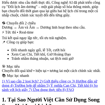
Hiểu được nhu cầu thiết thực đó, Công nghệ AI đã phát triển công
cụ "Đổi lịch âm dương" – một giải pháp số hóa thông minh, giúp
bạn chuyển đổi thời gian qua lại giữa hai hệ lịch chỉ trong một cú
nhấp chuột, chính xác tuyệt đối đến từng giây.
🔁 Chuyển đổi 2 chiều
Dương → Âm và Âm → Dương linh hoạt theo nhu cầu.
⚡ Tức thì • Real-time
Trả kết quả ngay lập tức, tối ưu trải nghiệm.
📌 Công cụ giúp bạn:
Đổi nhanh ngày giỗ, lễ Tết, cưới hỏi
Xem Can Chi, Tiết khí, Giờ Hoàng Đạo
Tránh nhầm tháng nhuận, sai lệch múi giờ
🎯 Mục tiêu
Chuyển đổi quá khứ • hiện tại • tương lai một cách chính xác nhất.
📚 Mục lục nhanh
1) Vì sao cần 2 loại lịch?
2) Giới thiệu công cụ
3) Hướng dẫn sử
dụng
4) Trường hợp dễ nhầm
5) Ý nghĩa Can Chi, Tiết khí
6) So
sánh với lịch giấy
7) Ứng dụng thực tiễn
8) FAQ
1. Tại Sao Người Việt Cần Sử Dụng Song