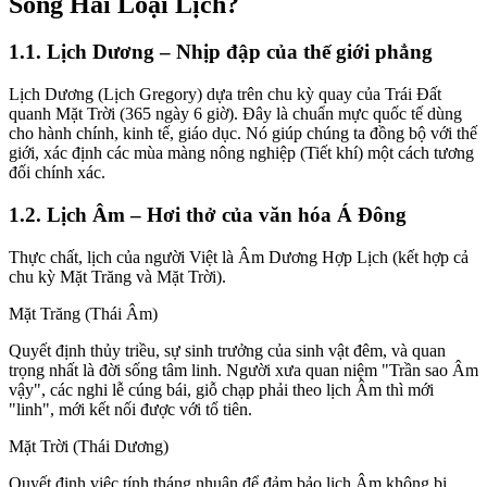
Song Hai Loại Lịch?
1.1. Lịch Dương – Nhịp đập của thế giới phẳng
Lịch Dương (Lịch Gregory) dựa trên chu kỳ quay của Trái Đất
quanh Mặt Trời (365 ngày 6 giờ). Đây là chuẩn mực quốc tế dùng
cho hành chính, kinh tế, giáo dục. Nó giúp chúng ta đồng bộ với thế
giới, xác định các mùa màng nông nghiệp (Tiết khí) một cách tương
đối chính xác.
1.2. Lịch Âm – Hơi thở của văn hóa Á Đông
Thực chất, lịch của người Việt là Âm Dương Hợp Lịch (kết hợp cả
chu kỳ Mặt Trăng và Mặt Trời).
Mặt Trăng (Thái Âm)
Quyết định thủy triều, sự sinh trưởng của sinh vật đêm, và quan
trọng nhất là đời sống tâm linh. Người xưa quan niệm "Trần sao Âm
vậy", các nghi lễ cúng bái, giỗ chạp phải theo lịch Âm thì mới
"linh", mới kết nối được với tổ tiên.
Mặt Trời (Thái Dương)
Quyết định việc tính tháng nhuận để đảm bảo lịch Âm không bị