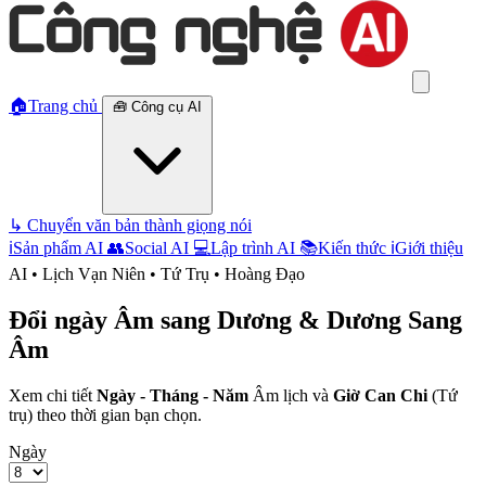
🏠
Trang chủ
🧰
Công cụ AI
↳
Chuyển văn bản thành giọng nói
ℹ️
Sản phẩm AI
👥
Social AI
💻
Lập trình AI
📚
Kiến thức
ℹ️
Giới thiệu
AI • Lịch Vạn Niên • Tứ Trụ • Hoàng Đạo
Đổi ngày Âm sang Dương & Dương Sang
Âm
Xem chi tiết
Ngày - Tháng - Năm
Âm lịch và
Giờ Can Chi
(Tứ
trụ) theo thời gian bạn chọn.
Ngày