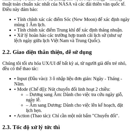
thuật toán chuẩn xác nhất của NASA và các đài thiên văn quốc tế.
Điều này đảm bảo:
• Tính chính xác các điểm Sóc (New Moon) để xác định ngày
mùng 1 Âm lịch.
• Tính chính xác điểm Trung khí để xác định tháng nhuận.
• Xử lý hoàn hảo các trường hợp tranh cãi lịch sử (như sự
lệch ngày giữa lịch Việt Nam và Trung Quốc).
2.2. Giao diện thân thiện, dễ sử dụng
Chúng tôi tối ưu hóa UX/UI để bất kỳ ai, từ người già đến trẻ nhỏ,
đều có thể thao tác:
• Input (Đầu vào): 3 ô nhập liệu đơn giản: Ngày - Tháng -
Năm.
• Mode (Chế độ): Nút chuyển đổi linh hoạt 2 chiều:
– Dương sang Âm: Dành cho việc tra cứu ngày giỗ,
ngày lễ.
– Âm sang Dương: Dành cho việc lên kế hoạch, đặt
lịch hẹn.
• Action (Thao tác): Chỉ cần một nút bấm "Chuyển đổi".
2.3. Tốc độ xử lý tức thì