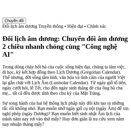
Chuyển đổi
Đổi lịch âm dương
Truyền thống • Hiện đại • Chính xác
Đổi lịch âm dương: Chuyển đổi âm dương
2 chiều nhanh chóng cùng "Công nghệ
AI"
Trong dòng chảy hối hả của cuộc sống hiện đại, chúng ta làm việc,
đi học, ký kết hợp đồng theo Lịch Dương (Gregorian Calendar).
Thế nhưng, đời sống tâm linh, văn hóa và tình cảm của người Việt
lại gắn chặt với Lịch Âm (Lunisolar Calendar). Từ ngày giỗ tổ tiên,
ngày cưới hỏi, lễ Tết, cho đến ngày sinh tháng đẻ của ông bà cha
mẹ... tất cả đều được tính theo chu kỳ của Mặt Trăng.
Sự song hành của hai hệ thống lịch pháp này đôi khi tạo ra những
rắc rối không nhỏ. Bạn muốn nhớ ngày giỗ cụ nội (ngày Âm) để xin
nghỉ phép (ngày Dương)? Bạn muốn biết sinh nhật Âm lịch của
mình năm nay rơi vào thứ mấy? Hay đơn giản là tra cứu xem năm
nay nhuận tháng mấy?