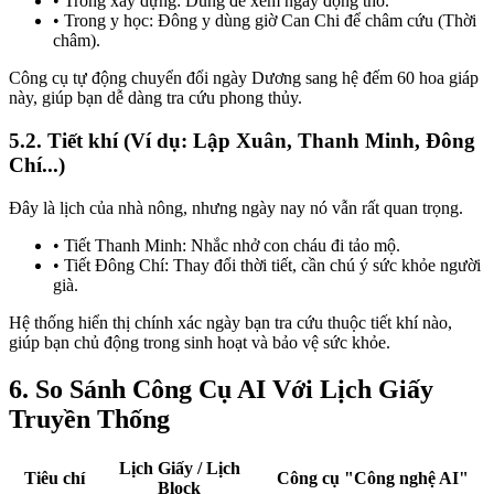
• Trong xây dựng: Dùng để xem ngày động thổ.
• Trong y học: Đông y dùng giờ Can Chi để châm cứu (Thời
châm).
Công cụ tự động chuyển đổi ngày Dương sang hệ đếm 60 hoa giáp
này, giúp bạn dễ dàng tra cứu phong thủy.
5.2. Tiết khí (Ví dụ: Lập Xuân, Thanh Minh, Đông
Chí...)
Đây là lịch của nhà nông, nhưng ngày nay nó vẫn rất quan trọng.
• Tiết Thanh Minh: Nhắc nhở con cháu đi tảo mộ.
• Tiết Đông Chí: Thay đổi thời tiết, cần chú ý sức khỏe người
già.
Hệ thống hiển thị chính xác ngày bạn tra cứu thuộc tiết khí nào,
giúp bạn chủ động trong sinh hoạt và bảo vệ sức khỏe.
6. So Sánh Công Cụ AI Với Lịch Giấy
Truyền Thống
Lịch Giấy / Lịch
Tiêu chí
Công cụ "Công nghệ AI"
Block