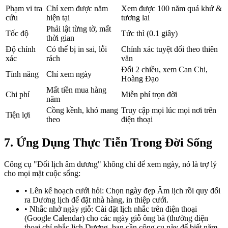
Phạm vi tra
Chỉ xem được năm
Xem được 100 năm quá khứ &
cứu
hiện tại
tương lai
Phải lật từng tờ, mất
Tốc độ
Tức thì (0.1 giây)
thời gian
Độ chính
Có thể bị in sai, lỗi
Chính xác tuyệt đối theo thiên
xác
rách
văn
Đổi 2 chiều, xem Can Chi,
Tính năng
Chỉ xem ngày
Hoàng Đạo
Mất tiền mua hàng
Chi phí
Miễn phí trọn đời
năm
Cồng kềnh, khó mang
Truy cập mọi lúc mọi nơi trên
Tiện lợi
theo
điện thoại
7. Ứng Dụng Thực Tiễn Trong Đời Sống
Công cụ "Đổi lịch âm dương" không chỉ để xem ngày, nó là trợ lý
cho mọi mặt cuộc sống:
• Lên kế hoạch cưới hỏi: Chọn ngày đẹp Âm lịch rồi quy đổi
ra Dương lịch để đặt nhà hàng, in thiệp cưới.
• Nhắc nhở ngày giỗ: Cài đặt lịch nhắc trên điện thoại
(Google Calendar) cho các ngày giỗ ông bà (thường điện
thoại chỉ nhắc lịch Dương, bạn cần công cụ này để biết năm