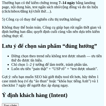
Thường bạn có thể kiểm chứng trong
7–14 ngày
bằng landing
page, nội dung bán, test ngân sách nhỏ/cộng đồng và đo tín hiệu
(click/inbox/đăng ký/chốt thử…).
5) Công cụ có thay thế nghiên cứu thị trường không?
Không thay thế hoàn toàn. Công cụ giúp bạn rút ngắn thời gian và
định hướng ban đầu; quyết định cuối cùng vẫn nên dựa trên kiểm
chứng thực tế.
Lưu ý để chọn sản phẩm “đúng hướng”
Đừng chọn theo trend nếu không test được nhanh — ưu tiên
thứ đo được tín hiệu.
Chỉ chọn 1–2 ý tưởng để làm trước, tránh phân tán.
Luôn ưu tiên “pain thật” + “USP rõ” + “test được nhanh”.
Gợi ý: nếu bạn muốn SEO bài giới thiệu tool tốt hơn, hãy thêm 1
case minh hoạ (ví dụ “áo thun” hoặc “khóa học tiếng Anh”) và 1
checklist 7 ngày để người đọc áp dụng ngay.
Ý định khách hàng (Intent)
Sao chép