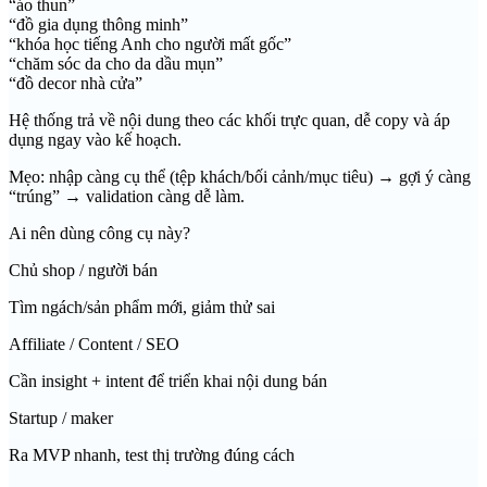
“áo thun”
“đồ gia dụng thông minh”
“khóa học tiếng Anh cho người mất gốc”
“chăm sóc da cho da dầu mụn”
“đồ decor nhà cửa”
Hệ thống trả về nội dung theo các khối trực quan, dễ copy và áp
dụng ngay vào kế hoạch.
Mẹo: nhập càng cụ thể (tệp khách/bối cảnh/mục tiêu) → gợi ý càng
“trúng” → validation càng dễ làm.
Ai nên dùng công cụ này?
Chủ shop / người bán
Tìm ngách/sản phẩm mới, giảm thử sai
Affiliate / Content / SEO
Cần insight + intent để triển khai nội dung bán
Startup / maker
Ra MVP nhanh, test thị trường đúng cách