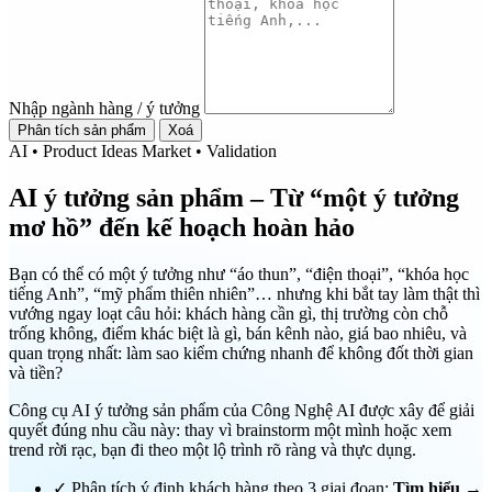
Nhập ngành hàng / ý tưởng
Phân tích sản phẩm
Xoá
AI • Product Ideas
Market • Validation
AI ý tưởng sản phẩm – Từ “một ý tưởng
mơ hồ” đến kế hoạch hoàn hảo
Bạn có thể có một ý tưởng như “áo thun”, “điện thoại”, “khóa học
tiếng Anh”, “mỹ phẩm thiên nhiên”… nhưng khi bắt tay làm thật thì
vướng ngay loạt câu hỏi: khách hàng cần gì, thị trường còn chỗ
trống không, điểm khác biệt là gì, bán kênh nào, giá bao nhiêu, và
quan trọng nhất: làm sao kiểm chứng nhanh để không đốt thời gian
và tiền?
Công cụ AI ý tưởng sản phẩm của Công Nghệ AI được xây để giải
quyết đúng nhu cầu này: thay vì brainstorm một mình hoặc xem
trend rời rạc, bạn đi theo một lộ trình rõ ràng và thực dụng.
✓
Phân tích ý định khách hàng theo 3 giai đoạn:
Tìm hiểu →