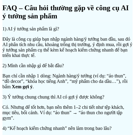
FAQ – Câu hỏi thường gặp về công cụ AI
ý tưởng sản phẩm
1) AI ý tưởng sản phẩm là gì?
Đây là công cụ giúp bạn nhập ngành hàng/ý tưởng ban đầu, sau đó
AI phân tích nhu cầu, khoảng trống thị trường, ý định mua, rồi gợi ý
ý tưởng sản phẩm cụ thể kèm kế hoạch kiểm chứng nhanh để bạn
triển khai thực tế.
2) Mình cần nhập gì để bắt đầu?
Bạn chỉ cần nhập 1 dòng: Ngành hàng/ý tưởng (ví dụ: “áo thun”,
“đồ decor”, “khóa học tiếng Anh”, “mỹ phẩm cho da dầu…”), rồi
bấm
Xem gợi ý
.
3) Ý tưởng chung chung thì AI có gợi ý được không?
Có. Nhưng để tốt hơn, bạn nên thêm 1–2 chi tiết như tệp khách,
mục tiêu, bối cảnh. Ví dụ: “áo thun” → “áo thun cho người tập
gym”.
4) “Kế hoạch kiểm chứng nhanh” nên làm trong bao lâu?