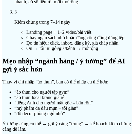
nhanh, có số liệu rồi mới mở rộng.
3
Kiểm chứng trong 7–14 ngày
Landing page + 1–2 video/bài viết
Chạy ngân sách nhỏ hoặc đăng cộng đồng đúng tệp
Đo tín hiệu: click, inbox, đăng ký, giá chấp nhận
Ổn → tối ưu gói/giá/kênh → mở rộng
Mẹo nhập “ngành hàng / ý tưởng” để AI
gợi ý sắc hơn
Thay vì chỉ nhập “áo thun”, bạn có thể nhập cụ thể hơn:
“áo thun cho người tập gym”
“áo thun local brand giá rẻ”
“tiếng Anh cho người mất gốc – bận rộn”
“mỹ phẩm da dầu mụn – tối giản”
“đồ decor phòng ngủ nhỏ”
Ý tưởng càng cụ thể → gợi ý càng “trúng” → kế hoạch kiểm chứng
càng dễ làm.