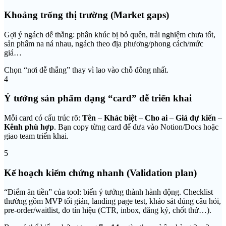
Khoảng trống thị trường (Market gaps)
Gợi ý ngách dễ thắng: phân khúc bị bỏ quên, trải nghiệm chưa tốt,
sản phẩm na ná nhau, ngách theo địa phương/phong cách/mức
giá…
Chọn “nơi dễ thắng” thay vì lao vào chỗ đông nhất.
4
Ý tưởng sản phẩm dạng “card” dễ triển khai
Mỗi card có cấu trúc rõ:
Tên
–
Khác biệt
–
Cho ai
–
Giá dự kiến
–
Kênh phù hợp
. Bạn copy từng card để đưa vào Notion/Docs hoặc
giao team triển khai.
5
Kế hoạch kiểm chứng nhanh (Validation plan)
“Điểm ăn tiền” của tool: biến ý tưởng thành hành động. Checklist
thường gồm MVP tối giản, landing page test, khảo sát đúng câu hỏi,
pre-order/waitlist, đo tín hiệu (CTR, inbox, đăng ký, chốt thử…).