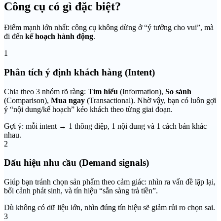
Công cụ có gì đặc biệt?
Điểm mạnh lớn nhất: công cụ không dừng ở “ý tưởng cho vui”, mà
đi đến
kế hoạch hành động
.
1
Phân tích ý định khách hàng (Intent)
Chia theo 3 nhóm rõ ràng:
Tìm hiểu
(Information),
So sánh
(Comparison),
Mua ngay
(Transactional). Nhờ vậy, bạn có luôn gợi
ý “nội dung/kế hoạch” kéo khách theo từng giai đoạn.
Gợi ý: mỗi intent → 1 thông điệp, 1 nội dung và 1 cách bán khác
nhau.
2
Dấu hiệu nhu cầu (Demand signals)
Giúp bạn tránh chọn sản phẩm theo cảm giác: nhìn ra vấn đề lặp lại,
bối cảnh phát sinh, và tín hiệu “sẵn sàng trả tiền”.
Dù không có dữ liệu lớn, nhìn đúng tín hiệu sẽ giảm rủi ro chọn sai.
3