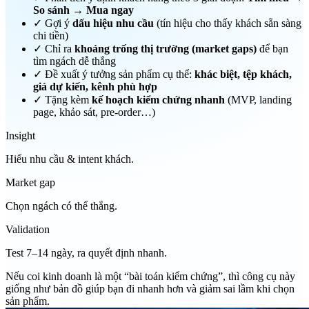
So sánh → Mua ngay
✓
Gợi ý
dấu hiệu nhu cầu
(tín hiệu cho thấy khách sẵn sàng
chi tiền)
✓
Chỉ ra
khoảng trống thị trường (market gaps)
để bạn
tìm ngách dễ thắng
✓
Đề xuất ý tưởng sản phẩm cụ thể:
khác biệt, tệp khách,
giá dự kiến, kênh phù hợp
✓
Tặng kèm
kế hoạch kiểm chứng nhanh
(MVP, landing
page, khảo sát, pre-order…)
Insight
Hiểu nhu cầu & intent khách.
Market gap
Chọn ngách có thể thắng.
Validation
Test 7–14 ngày, ra quyết định nhanh.
Nếu coi kinh doanh là một “bài toán kiểm chứng”, thì công cụ này
giống như bản đồ giúp bạn đi nhanh hơn và giảm sai lầm khi chọn
sản phẩm.